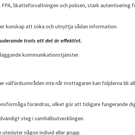
PA, Skatteförvaltningen och polisen, stark autentisering fö
er kunskap att söka och utnyttja sådan information.
derande trots att det är effektivt.
undläggande kommunikationstjänster.
 välfärdsområden inte når mottagaren kan följderna bli allva
tionsförmåga förändras, vilket gör att tidigare fungerande digi
nödvändigt steg i samhällsutvecklingen.
utesluter någon individ eller grupp.