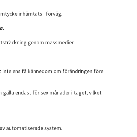
samtycke inhämtats i förväg.
a.
 utsträckning genom massmedier.
att inte ens få kännedom om förändringen före
m gälla endast för sex månader i taget, vilket
ta av automatiserade system.