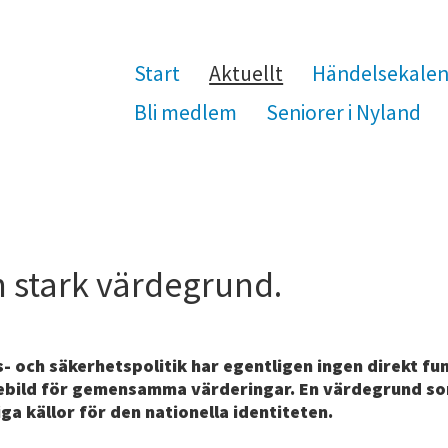
Start
Aktuellt
Händelsekale
Bli medlem
Seniorer i Nyland
n stark värdegrund.
- och säkerhetspolitik har egentligen ingen direkt fu
ebild för gemensamma värderingar. En värdegrund som
iga källor för den nationella identiteten.