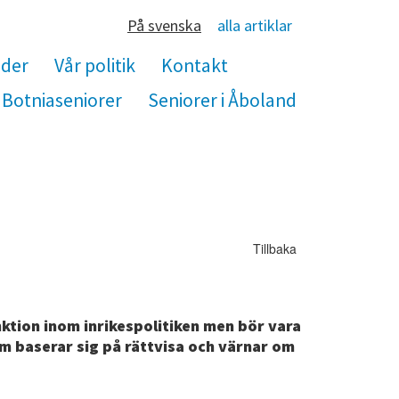
På svenska
alla artiklar
nder
Vår politik
Kontakt
Botniaseniorer
Seniorer i Åboland
Tillbaka
nktion inom inrikespolitiken men bör vara
 baserar sig på rättvisa och värnar om