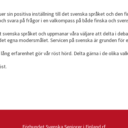
uer sin positiva inställning till det svenska språket och den 
ch svara på frågor i en valkompass på både finska och svensk
 svenska språket och uppmanar våra väljare att delta i debat
på det egna modersmålet. Servicen på svenska är grunden för 
ed lång erfarenhet gör vår röst hörd. Delta gärna i de olika 
öst.
Förbundet Svenska Seniorer i Finland rf