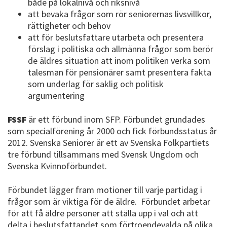
både på lokalnivå och riksnivå
att bevaka frågor som rör seniorernas livsvillkor,
rättigheter och behov
att för beslutsfattare utarbeta och presentera
förslag i politiska och allmänna frågor som berör
de äldres situation att inom politiken verka som
talesman för pensionärer samt presentera fakta
som underlag för saklig och politisk
argumentering
FSSF
är ett förbund inom SFP. Förbundet grundades
som specialförening år 2000 och fick förbundsstatus år
2012. Svenska Seniorer är ett av Svenska Folkpartiets
tre förbund tillsammans med Svensk Ungdom och
Svenska Kvinnoförbundet.
Förbundet lägger fram motioner till varje partidag i
frågor som är viktiga för de äldre. Förbundet arbetar
för att få äldre personer att ställa upp i val och att
delta i beslutsfattandet som förtroendevalda på olika