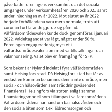
påverkade föreningens verksamhet och det sociala
umgänget under verksamhetsåren 2020 och 2021 samt
under inledningen av år 2022. Mot slutet av år 2022
började förhållandena vara mera normala, trots att
coronan fortfarande gjorde sig påmind.
Välfärdsområdesvalen kunde dock genomföras i januari
2022. Valdeltagandet var lågt, något under 50 %.
Föreningen engagerade sig mycket i
välfärdsområdesvalen som med valtillställningar och
valannonsering. Valet blev en framgång för SFP.
Som bekant är Nyland indelat i fyra välfärdsområden
samt Helsingfors stad. Då Helsingfors stad består av
endast en kommun benämnes denna inte område, men
social- och hälsovården samt räddningsväsendet
finansieras i Helsingfors via staten enligt samma
finansieringsmodell som tillämpas i välfärdsområdena.
Välfärdsområdena har hand om bashälsovården och
den sociala biten som t.ex. äldreomsorgen och