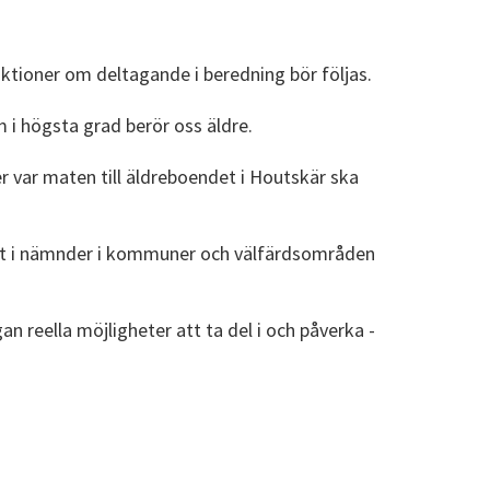
uktioner om deltagande i beredning bör följas.
 i högsta grad berör oss äldre.
er var maten till äldreboendet i Houtskär ska
rätt i nämnder i kommuner och välfärdsområden
n reella möjligheter att ta del i och påverka -