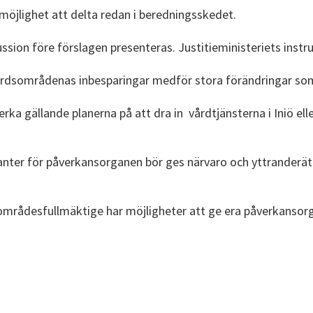
jlighet att delta redan i beredningsskedet.
ssion före förslagen presenteras. Justitieministeriets instr
lfärdsområdenas inbesparingar medför stora förändringar som
rka gällande planerna på att dra in vårdtjänsterna i Iniö ell
ntanter för påverkansorganen bör ges närvaro och yttrande
sområdesfullmäktige har möjligheter att ge era påverkansorga