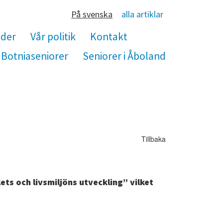
På svenska
alla artiklar
nder
Vår politik
Kontakt
Botniaseniorer
Seniorer i Åboland
Tillbaka
lets och livsmiljöns utveckling” vilket