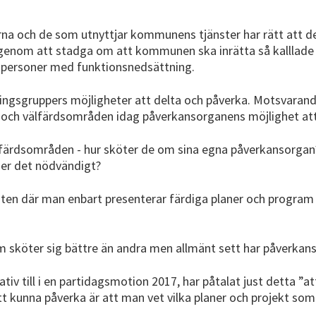
 och de som utnyttjar kommunens tjänster har rätt att d
 genom att stadga om att kommunen ska inrätta så kalllade
r personer med funktionsnedsättning.
ningsgruppers möjligheter att delta och påverka. Motsvara
h välfärdsområden idag påverkansorganens möjlighet att ta
ärdsområden - hur sköter de om sina egna påverkansorgan? 
nser det nödvändigt?
en där man enbart presenterar färdiga planer och program b
sköter sig bättre än andra men allmänt sett har påverkans
tiv till i en partidagsmotion 2017, har påtalat just detta ”
tt kunna påverka är att man vet vilka planer och projekt som