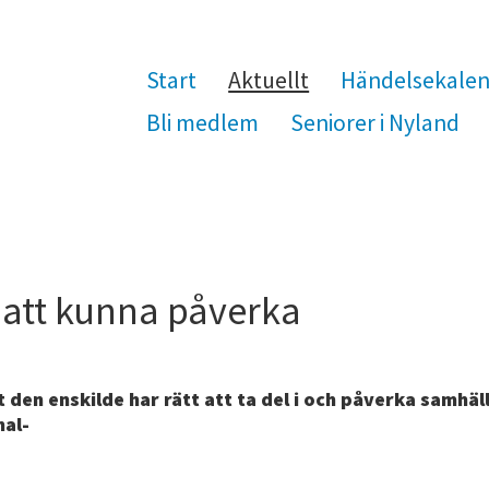
Start
Aktuellt
Händelsekale
Bli medlem
Seniorer i Nyland
 att kunna påverka
t den enskilde har rätt att ta del i och påverka samhäl
nal-