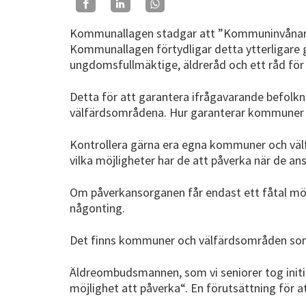
Kommunallagen stadgar att ”Kommuninvånarna
Kommunallagen förtydligar detta ytterligare
ungdomsfullmäktige, äldreråd och ett råd fö
Detta för att garantera ifrågavarande befolk
välfärdsområdena. Hur garanterar kommuner oc
Kontrollera gärna era egna kommuner och välf
vilka möjligheter har de att påverka när de a
Om påverkansorganen får endast ett fåtal möt
någonting.
Det finns kommuner och välfärdsområden som 
Äldreombudsmannen, som vi seniorer tog initia
möjlighet att påverka“. En förutsättning för a