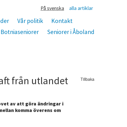
På svenska
alla artiklar
nder
Vår politik
Kontakt
Botniaseniorer
Seniorer i Åboland
aft från utlandet
Tillbaka
et av att göra ändringar i
semellan komma överens om