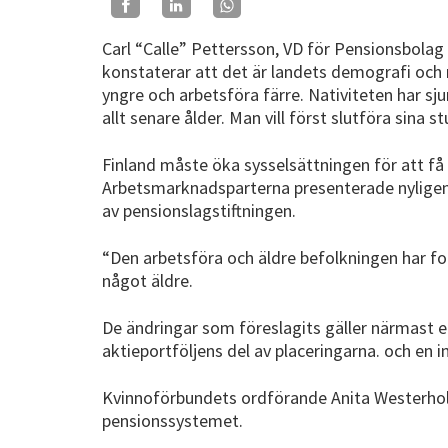
Carl “Calle” Pettersson, VD för Pensionsbolag
konstaterar att det är landets demografi och na
yngre och arbetsföra färre. Nativiteten har sju
allt senare ålder. Man vill först slutföra sina 
Finland måste öka sysselsättningen för att få
Arbetsmarknadsparterna presenterade nyligen e
av pensionslagstiftningen.
“Den arbetsföra och äldre befolkningen har f
något äldre.
De ändringar som föreslagits gäller närmast en
aktieportföljens del av placeringarna. och en i
Kvinnoförbundets ordförande Anita Westerholm
pensionssystemet.