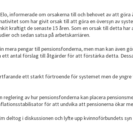
 Elo, informerade om orsakerna till och behovet av att göra
tivitet som har givit orsak till att göra en översyn av syste
nkit kraftigt de senaste 15 åren. Som en orsak till detta har
studier och sedan satsa på arbetskarriären.
 in mera pengar till pensionsfonderna, men man kan även gö
tt antal förslag till åtgärder för att förstärka detta. Dess
ortfarande ett starkt förtroende för systemet men de yngr
 reglering av hur pensionsfonderna kan placera pensionsmedel
nflationsstabilisator för att undvika att pensionerna ökar me
 deltog i diskussionen och lyfte upp kvinnoförbundets syn 