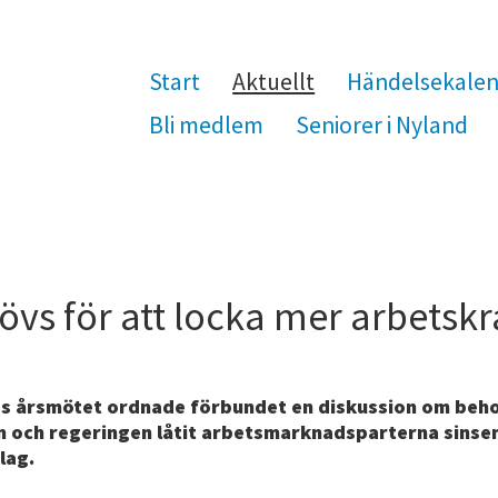
Start
Aktuellt
Händelsekale
Bli medlem
Seniorer i Nyland
övs för att locka mer arbetskr
ds årsmötet ordnade förbundet en diskussion om behov
en och regeringen låtit arbetsmarknadsparterna sin
lag.