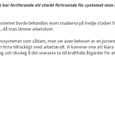
n har fortfarande ett starkt förtroende för systemet men
ystemet borde behandlas inom studierna på tredje stadiet fö
 då man lämnar arbetslivet.
sionssystemet som sådant, men ser även behovet av en juster
n hitta tillräckligt med arbetskraft. Vi kommer inte att klar
ch riksdag å det snaraste ta till kraftfulla åtgärder för at