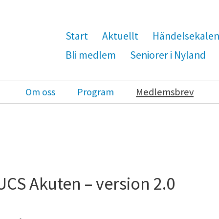
Start
Aktuellt
Händelsekale
Bli medlem
Seniorer i Nyland
Om oss
Program
Medlemsbrev
UCS Akuten – version 2.0