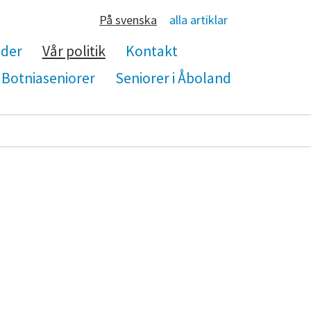
På svenska
alla artiklar
nder
Vår politik
Kontakt
Botniaseniorer
Seniorer i Åboland