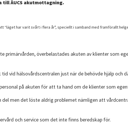
 till ÅUCS akutmottagning.
tt “läget har varit svårt i flera år", speciellt i samband med framförallt hel
e primärvården, överbelastades akuten av klienter som egentl
k tid vid hälsovårdscentralen just när de behövde hjälp och där
lpersonal på akuten för att ta hand om de klienter som egent
 en del men det löste aldrig problemet nämligen att vårdcent
ftervård och service som det inte finns beredskap för.