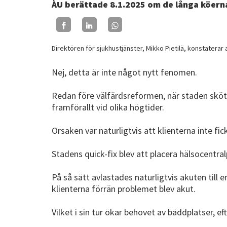
ÅU berättade 8.1.2025 om de långa köerna
Direktören för sjukhustjänster, Mikko Pietilä, konstaterar a
Nej, detta är inte något nytt fenomen.
Redan före välfärdsreformen, när staden skött
framförallt vid olika högtider.
Orsaken var naturligtvis att klienterna inte fic
Stadens quick-fix blev att placera hälsocentra
På så sätt avlastades naturligtvis akuten till
klienterna förrän problemet blev akut.
Vilket i sin tur ökar behovet av bäddplatser, e